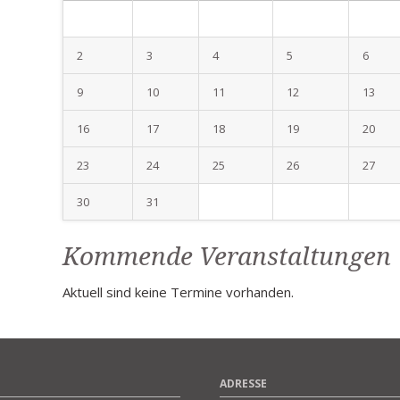
2
3
4
5
6
9
10
11
12
13
16
17
18
19
20
23
24
25
26
27
30
31
Kommende Veranstaltungen
Aktuell sind keine Termine vorhanden.
ADRESSE