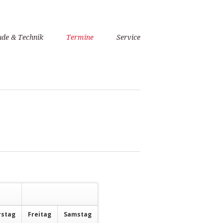
de & Technik
Termine
Service
rstag
Fr
eitag
Sa
mstag