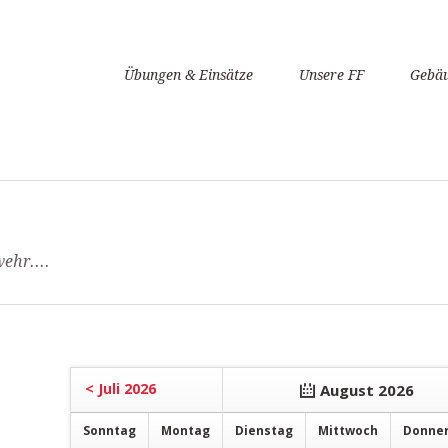
Navigation
Übungen & Einsätze
Unsere FF
Gebäu
überspringen
ehr....
< Juli 2026
August 2026
So
nntag
Mo
ntag
Di
enstag
Mi
ttwoch
Do
nne