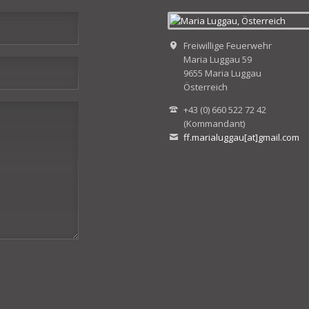
Freiwillige Feuerwehr
Maria Luggau 59
9655 Maria Luggau
Österreich
+43 (0) 660 522 72 42
(Kommandant)
ff.marialuggau[at]gmail.com