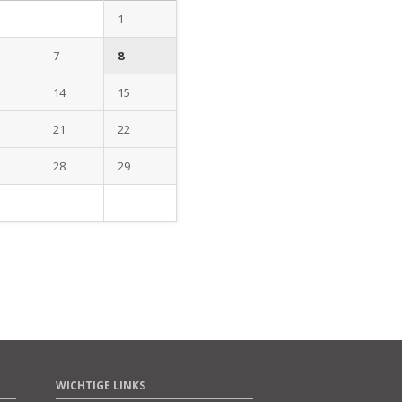
1
7
8
14
15
21
22
28
29
WICHTIGE LINKS