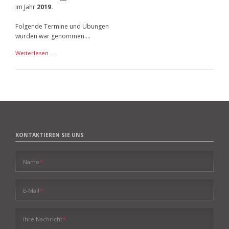
im Jahr
2019.
Folgende Termine und Übungen
wurden war genommen....
Herbstübungen
Weiterlesen …
2019
KONTAKTIEREN SIE UNS
Pflichtfeld
Name
*
Pflichtfeld
E-Mail
*
Pflichtfeld
Ihre Nachricht
*