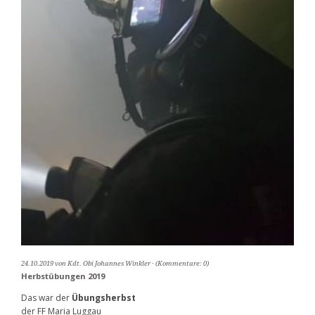
24.10.2019
von Kdt. Obi Johannes Winkler
(Kommentare: 0)
Herbstübungen 2019
Das war der
Übungsherbst
der FF Maria Luggau